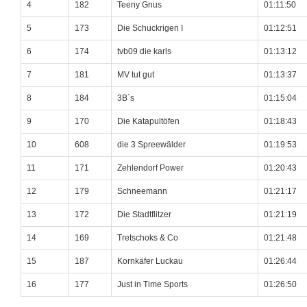
4
182
Teeny Gnus
01:11:50
5
173
Die Schuckrigen I
01:12:51
6
174
tvb09 die karls
01:13:12
7
181
MV tut gut
01:13:37
8
184
3B´s
01:15:04
9
170
Die Katapultöfen
01:18:43
10
608
die 3 Spreewälder
01:19:53
11
171
Zehlendorf Power
01:20:43
12
179
Schneemann
01:21:17
13
172
Die Stadtflitzer
01:21:19
14
169
Tretschoks & Co
01:21:48
15
187
Kornkäfer Luckau
01:26:44
16
177
Just in Time Sports
01:26:50