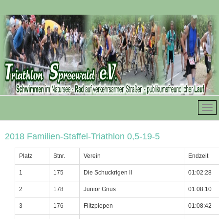
2018 Familien-Staffel-Triathlon 0,5-19-5
Platz
Stnr.
Verein
Endzeit
1
175
Die Schuckrigen II
01:02:28
2
178
Junior Gnus
01:08:10
3
176
Flitzpiepen
01:08:42