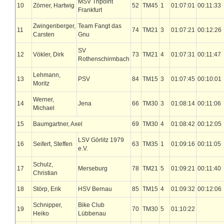
MSV Tripoint
10
Zörner, Hartwig
52
TM45
1
01:07:01
00:11:33
Frankfurt
Zwingenberger,
Team Fangt das
11
74
TM21
3
01:07:21
00:12:26
Carsten
Gnu
SV
12
Vökler, Dirk
73
TM21
4
01:07:31
00:11:47
Rothenschirmbach
Lehmann,
13
PSV
84
TM15
3
01:07:45
00:10:01
Moritz
Werner,
14
Jena
66
TM30
3
01:08:14
00:11:06
Michael
15
Baumgartner, Axel
69
TM30
4
01:08:42
00:12:05
LSV Görlitz 1979
16
Seifert, Steffen
63
TM35
1
01:09:16
00:11:05
e.V.
Schulz,
17
Merseburg
78
TM21
5
01:09:21
00:11:40
Christian
18
Störp, Erik
HSV Bernau
85
TM15
4
01:09:32
00:12:06
Schnipper,
Bike Club
19
70
TM30
5
01:10:22
Heiko
Lübbenau