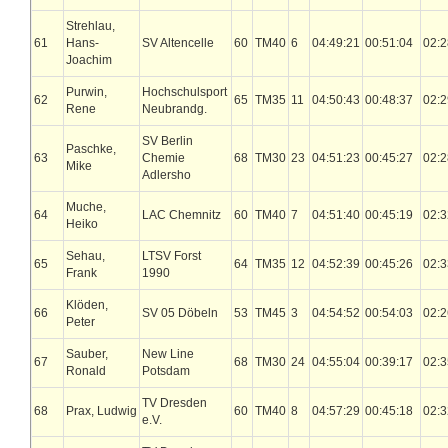
Strehlau,
61
Hans-
SV Altencelle
60
TM40
6
04:49:21
00:51:04
02:2
Joachim
Purwin,
Hochschulsport
62
65
TM35
11
04:50:43
00:48:37
02:2
Rene
Neubrandg.
SV Berlin
Paschke,
63
Chemie
68
TM30
23
04:51:23
00:45:27
02:2
Mike
Adlersho
Muche,
64
LAC Chemnitz
60
TM40
7
04:51:40
00:45:19
02:3
Heiko
Sehau,
LTSV Forst
65
64
TM35
12
04:52:39
00:45:26
02:3
Frank
1990
Klöden,
66
SV 05 Döbeln
53
TM45
3
04:54:52
00:54:03
02:2
Peter
Sauber,
New Line
67
68
TM30
24
04:55:04
00:39:17
02:3
Ronald
Potsdam
TV Dresden
68
Prax, Ludwig
60
TM40
8
04:57:29
00:45:18
02:3
e.V.