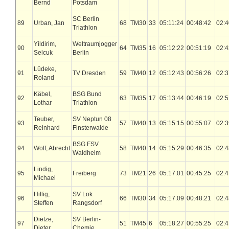
Bernd
Potsdam
SC Berlin
89
Urban, Jan
68
TM30
33
05:11:24
00:48:42
02:4
Triathlon
Yildirim,
Weltraumjogger
90
64
TM35
16
05:12:22
00:51:19
02:4
Selcuk
Berlin
Lüdeke,
91
TV Dresden
59
TM40
12
05:12:43
00:56:26
02:3
Roland
Käbel,
BSG Bund
92
63
TM35
17
05:13:44
00:46:19
02:5
Lothar
Triathlon
Teuber,
SV Neptun 08
93
57
TM40
13
05:15:15
00:55:07
02:3
Reinhard
Finsterwalde
BSG FSV
94
Wolf, Abrecht
58
TM40
14
05:15:29
00:46:35
02:4
Waldheim
Lindig,
95
Freiberg
73
TM21
26
05:17:01
00:45:25
02:4
Michael
Hillig,
SV Lok
96
66
TM30
34
05:17:09
00:48:21
02:4
Steffen
Rangsdorf
Dietze,
SV Berlin-
97
51
TM45
6
05:18:27
00:55:25
02:4
Dieter
Chemie