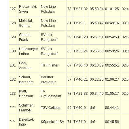
Ribczynski,
New Line
127
73
TM21
32
05:50:34
01:01:25
02:4
Swen
Potsdam
Meikstat,
New Line
128
81
TM19
1
05:50:42
00:49:16
03:0
Gunnar
Potsdam
Gebert,
SV Lok
129
59
TM40
20
05:51:51
00:54:53
02:5
Frank
Rangsdorf
Hüttelmeyer,
SV Lok
130
65
TM35
24
05:56:00
00:53:26
03:0
Lothar
Rangsdorf
Pahl,
131
Tri Finisher
67
TM30
40
06:13:32
00:55:51
02:5
Andreas
Schoof,
Berliner
132
57
TM40
21
06:22:30
01:06:27
02:5
Bernhard
Brauerein
Klatt,
TV
133
78
TM21
33
06:34:40
01:05:17
02:5
Christian
Großostheim
Schiffner,
****
TSV Cottbus
59
TM40
0
dnf
00:44:41
Frank-R.
Dziedzek,
****
Köpenicker SV
71
TM21
0
dnf
00:45:56
Ingo