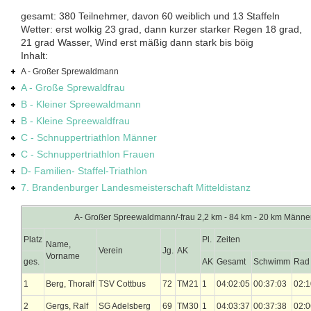
gesamt: 380 Teilnehmer, davon 60 weiblich und 13 Staffeln
Wetter: erst wolkig 23 grad, dann kurzer starker Regen 18 grad,
21 grad Wasser, Wind erst mäßig dann stark bis böig
Inhalt:
A - Großer Sprewaldmann
A - Große Sprewaldfrau
B - Kleiner Spreewaldmann
B - Kleine Spreewaldfrau
C - Schnuppertriathlon Männer
C - Schnuppertriathlon Frauen
D- Familien- Staffel-Triathlon
7. Brandenburger Landesmeisterschaft Mitteldistanz
A- Großer Spreewaldmann/-frau 2,2 km - 84 km - 20 km Männe
Platz
Pl.
Zeiten
Name,
Verein
Jg.
AK
Vorname
ges.
AK
Gesamt
Schwimm
Rad
1
Berg, Thoralf
TSV Cottbus
72
TM21
1
04:02:05
00:37:03
02:1
2
Gergs, Ralf
SG Adelsberg
69
TM30
1
04:03:37
00:37:38
02:0