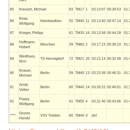
Lars
85
Kreusch, Michael
83
TM17
1
03:13:07
00:39:53
01:
Rose,
86
Kleinbeuthen
55
TM45
11
03:13:40
00:47:14
01:
Wolfgang
87
Krieger, Philipp
61
TM35
16
03:13:56
00:44:28
01:
Hoffmann,
88
München
39
TM60
2
03:17:15
00:36:10
01:
Hubert
Westhaus,
89
TG Hennigdorf
72
TM21
20
03:21:14
00:32:48
01:
Nico
Knauer,
90
Berlin
59
TM40
13
03:23:36
00:46:31
01:
Michael
Arndt,
91
Berlin
60
TM40
14
03:26:22
00:46:01
01:
Volker
Poppy,
92
Berlin
41
TM55
4
03:31:40
00:43:06
01:
Wolfgang
Gruner,
****
VSV Trebbin
60
TM40
0
dnf
Harald