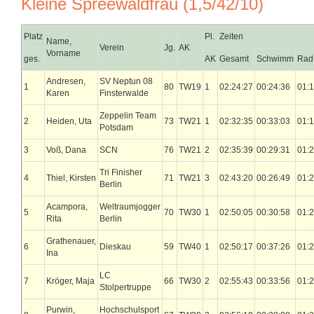
Kleine Spreewaldfrau (1,5/42/10)
Platz
Pl.
Zeiten
Name,
Verein
Jg.
AK
Vorname
ges.
AK
Gesamt
Schwimm
Rad
Andresen,
SV Neptun 08
1
80
TW19
1
02:24:27
00:24:36
01:1
Karen
Finsterwalde
Zeppelin Team
2
Heiden, Uta
73
TW21
1
02:32:35
00:33:03
01:1
Potsdam
3
Voß, Dana
SCN
76
TW21
2
02:35:39
00:29:31
01:2
Tri Finisher
4
Thiel, Kirsten
71
TW21
3
02:43:20
00:26:49
01:2
Berlin
Acampora,
Weltraumjogger
5
70
TW30
1
02:50:05
00:30:58
01:2
Rita
Berlin
Grathenauer,
6
Dieskau
59
TW40
1
02:50:17
00:37:26
01:2
Ina
LC
7
Kröger, Maja
66
TW30
2
02:55:43
00:33:56
01:2
Stolpertruppe
Purwin,
Hochschulsport