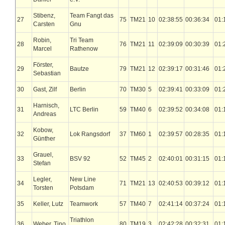
Stibenz,
Team Fangt das
27
75
TM21
10
02:38:55
00:36:34
01:
Carsten
Gnu
Robin,
Tri Team
28
76
TM21
11
02:39:09
00:30:39
01:
Marcel
Rathenow
Förster,
29
Bautze
79
TM21
12
02:39:17
00:31:46
01:
Sebastian
30
Gast, Zilf
Berlin
70
TM30
5
02:39:41
00:33:09
01:
Harnisch,
31
LTC Berlin
59
TM40
6
02:39:52
00:34:08
01:
Andreas
Kobow,
32
Lok Rangsdorf
37
TM60
1
02:39:57
00:28:35
01:
Günther
Grauel,
33
BSV 92
52
TM45
2
02:40:01
00:31:15
01:
Stefan
Legler,
New Line
34
71
TM21
13
02:40:53
00:39:12
01:
Torsten
Potsdam
35
Keller, Lutz
Teamwork
57
TM40
7
02:41:14
00:37:24
01:
Triathlon
36
Weber, Tino
80
TM19
3
02:42:28
00:32:31
01: