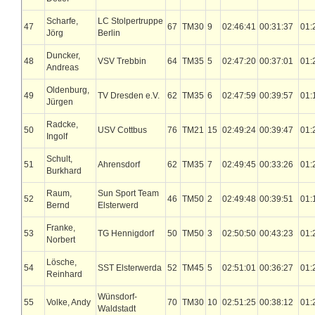
Scharfe,
LC Stolpertruppe
47
67
TM30
9
02:46:41
00:31:37
01:
Jörg
Berlin
Duncker,
48
VSV Trebbin
64
TM35
5
02:47:20
00:37:01
01:
Andreas
Oldenburg,
49
TV Dresden e.V.
62
TM35
6
02:47:59
00:39:57
01:
Jürgen
Radcke,
50
USV Cottbus
76
TM21
15
02:49:24
00:39:47
01:
Ingolf
Schult,
51
Ahrensdorf
62
TM35
7
02:49:45
00:33:26
01:
Burkhard
Raum,
Sun Sport Team
52
46
TM50
2
02:49:48
00:39:51
01:
Bernd
Elsterwerd
Franke,
53
TG Hennigdorf
50
TM50
3
02:50:50
00:43:23
01:
Norbert
Lösche,
54
SST Elsterwerda
52
TM45
5
02:51:01
00:36:27
01:
Reinhard
Wünsdorf-
55
Volke, Andy
70
TM30
10
02:51:25
00:38:12
01:
Waldstadt