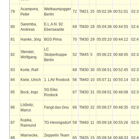
Acampora,
Weltraumjogger
79
72
TM21
25
05:02:39
00:51:01
02:3
Peter
Berlin
Saremba,
E.L.A.N. 92
80
69
TM30
28
05:04:38
00:44:55
02:4
Andreas
Eberswalde
81
Hanke, Jörg
BGS Pirna
70
TM30
29
05:05:10
00:44:12
02:4
LC
Stendel,
82
Stolpertruppe
52
TM45
5
05:06:22
00:48:45
02:3
Wolfgang
Berlin
83
Korte, Ralf
68
TM30
30
05:06:51
00:52:45
02:3
84
Kiele, Ulrich
1. LAV Rostock
56
TM40
10
05:07:11
00:55:14
02:3
SG Eiko
85
Bock, Ingo
67
TM30
31
05:08:01
00:46:08
02:3
Rostock
Lößnitz,
86
Fangt das Gnu
66
TM30
32
05:08:27
00:48:35
02:3
Marco
Kupka,
87
TG Hennigsdorf
59
TM40
11
05:09:18
00:55:26
02:5
Raimund
Warnecke,
Zeppelin Team
88
65
TM35
15
05:09:34
00:48:33
02:4