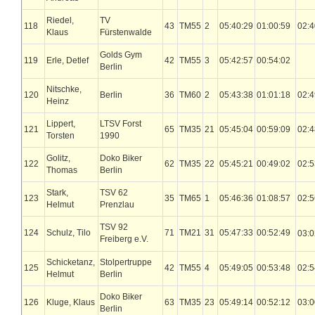
Riedel,
TV
118
43
TM55
2
05:40:29
01:00:59
02:4
Klaus
Fürstenwalde
Golds Gym
119
Erle, Detlef
42
TM55
3
05:42:57
00:54:02
Berlin
Nitschke,
120
Berlin
36
TM60
2
05:43:38
01:01:18
02:4
Heinz
Lippert,
LTSV Forst
121
65
TM35
21
05:45:04
00:59:09
02:4
Torsten
1990
Golitz,
Doko Biker
122
62
TM35
22
05:45:21
00:49:02
02:5
Thomas
Berlin
Stark,
TSV 62
123
35
TM65
1
05:46:36
01:08:57
02:5
Helmut
Prenzlau
TSV 92
124
Schulz, Tilo
71
TM21
31
05:47:33
00:52:49
03:0
Freiberg e.V.
Schicketanz,
Stolpertruppe
125
42
TM55
4
05:49:05
00:53:48
02:5
Helmut
Berlin
Doko Biker
126
Kluge, Klaus
63
TM35
23
05:49:14
00:52:12
03:0
Berlin