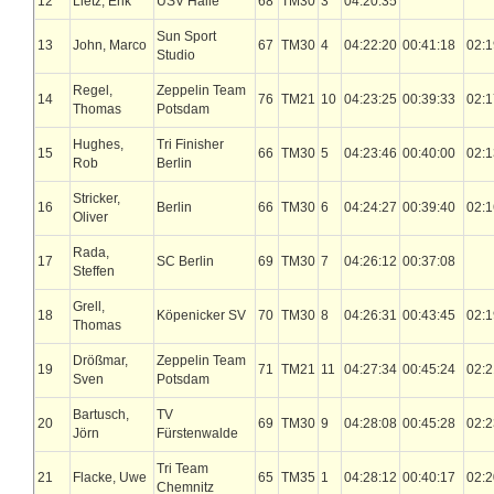
12
Lietz, Erik
USV Halle
68
TM30
3
04:20:35
Sun Sport
13
John, Marco
67
TM30
4
04:22:20
00:41:18
02:1
Studio
Regel,
Zeppelin Team
14
76
TM21
10
04:23:25
00:39:33
02:1
Thomas
Potsdam
Hughes,
Tri Finisher
15
66
TM30
5
04:23:46
00:40:00
02:1
Rob
Berlin
Stricker,
16
Berlin
66
TM30
6
04:24:27
00:39:40
02:1
Oliver
Rada,
17
SC Berlin
69
TM30
7
04:26:12
00:37:08
Steffen
Grell,
18
Köpenicker SV
70
TM30
8
04:26:31
00:43:45
02:1
Thomas
Drößmar,
Zeppelin Team
19
71
TM21
11
04:27:34
00:45:24
02:2
Sven
Potsdam
Bartusch,
TV
20
69
TM30
9
04:28:08
00:45:28
02:2
Jörn
Fürstenwalde
Tri Team
21
Flacke, Uwe
65
TM35
1
04:28:12
00:40:17
02:2
Chemnitz