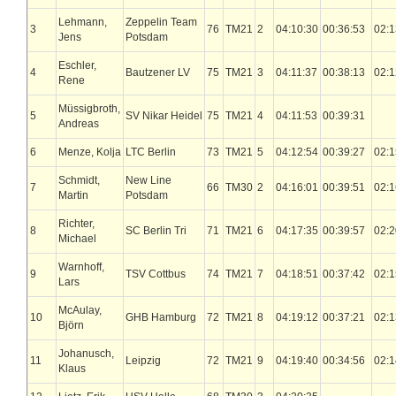
Lehmann,
Zeppelin Team
3
76
TM21
2
04:10:30
00:36:53
02:1
Jens
Potsdam
Eschler,
4
Bautzener LV
75
TM21
3
04:11:37
00:38:13
02:1
Rene
Müssigbroth,
5
SV Nikar Heidel
75
TM21
4
04:11:53
00:39:31
Andreas
6
Menze, Kolja
LTC Berlin
73
TM21
5
04:12:54
00:39:27
02:1
Schmidt,
New Line
7
66
TM30
2
04:16:01
00:39:51
02:1
Martin
Potsdam
Richter,
8
SC Berlin Tri
71
TM21
6
04:17:35
00:39:57
02:2
Michael
Warnhoff,
9
TSV Cottbus
74
TM21
7
04:18:51
00:37:42
02:1
Lars
McAulay,
10
GHB Hamburg
72
TM21
8
04:19:12
00:37:21
02:1
Björn
Johanusch,
11
Leipzig
72
TM21
9
04:19:40
00:34:56
02:1
Klaus