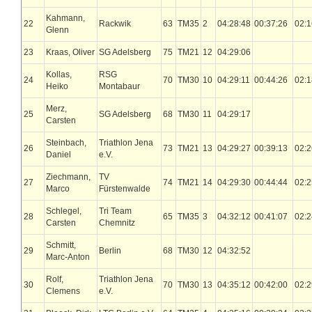
Kahmann,
22
Rackwik
63
TM35
2
04:28:48
00:37:26
02:1
Glenn
23
Kraas, Oliver
SG Adelsberg
75
TM21
12
04:29:06
Kollas,
RSG
24
70
TM30
10
04:29:11
00:44:26
02:1
Heiko
Montabaur
Merz,
25
SG Adelsberg
68
TM30
11
04:29:17
Carsten
Steinbach,
Triathlon Jena
26
73
TM21
13
04:29:27
00:39:13
02:2
Daniel
e.V.
Ziechmann,
TV
27
74
TM21
14
04:29:30
00:44:44
02:2
Marco
Fürstenwalde
Schlegel,
Tri Team
28
65
TM35
3
04:32:12
00:41:07
02:2
Carsten
Chemnitz
Schmitt,
29
Berlin
68
TM30
12
04:32:52
Marc-Anton
Rolf,
Triathlon Jena
30
70
TM30
13
04:35:12
00:42:00
02:2
Clemens
e.V.