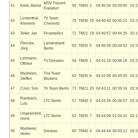
MSV Tripoint
41
Kiele, Bernd
58
TM40
2
04:40:34
00:49:00
02:2
Frankfurt
Lindenthal,
Tri Team
42
70
TM30
18
04:40:40
00:45:21
02:2
Klemens
Chemnitz
43
Teller, Jan
Picardellics
72
TM21
19
04:40:57
00:44:35
02:1
Plenzke,
Landesbank
44
65
TM35
5
04:40:58
00:44:52
02:3
Jörg
Berlin
Lehmann,
45
TV Dresden
54
TM45
1
04:41:10
00:48:18
02:2
Ottokar
Mysliwiec,
Tria Team
46
63
TM35
6
04:42:08
00:45:50
02:2
Steffen
Bludenz
47
Czerr, Toni
Tri Team Berlin
71
TM21
20
04:43:11
00:39:16
02:3
Rambach,
48
LTC Berlin
57
TM40
3
04:43:36
00:36:57
02:3
Lutz
Ungewickell,
49
LTC Berlin
63
TM35
7
04:44:09
01:04:31
02:1
Horst
Mysliwiec,
50
Dieskau
60
TM40
4
04:44:44
00:50:12
02:2
Heiko