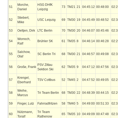
Morche,
HSG DHfK
51
73
TM21
21
04:45:12
00:48:00
02:2
Daniel
Leipzig
Stiebert,
52
USC Leipzig
69
TM30
19
04:45:49
00:48:52
02:3
Mike
53
Oeltjen, Dirk
LTC Berlin
70
TM30
20
04:46:07
00:45:46
02:3
Worrech,
54
Brühler SK
61
TM35
8
04:46:14
00:46:28
02:2
Ralf
Salchow,
55
SC Berlin Tri
68
TM30
21
04:46:57
00:49:08
02:3
Olaf
PSV Zittau
56
Große, Frank
62
TM35
9
04:47:12
00:47:56
02:3
Sektion Ski
Krengel,
57
TSV Cottbus
52
TM45
2
04:47:52
00:49:05
02:2
Eberhard
Weihe,
58
Tri Team Berlin
68
TM30
22
04:48:39
00:44:15
02:2
Marcus
59
Finger, Lutz
Fahrradfritzen
58
TM40
5
04:49:00
00:51:33
02:3
Nützmann,
Tri Team
60
65
TM35
10
04:49:09
00:47:48
02:3
Toralf
Rathenow