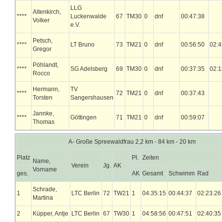
LLG
Altenkirch,
****
Luckenwalde
67
TM30
0
dnf
00:47:38
Volker
e.V.
Petsch,
****
LT Bruno
73
TM21
0
dnf
00:56:50
02:4
Gregor
Pöhlandt,
****
SG Adelsberg
69
TM30
0
dnf
00:37:35
02:1
Rocco
Hermann,
TV
****
72
TM21
0
dnf
00:37:43
Torsten
Sangershausen
Jannke,
****
Göttingen
71
TM21
0
dnf
00:59:07
Thomas
A- Große Spreewaldfrau 2,2 km - 84 km - 20 km
Platz
Pl.
Zeiten
Name,
Verein
Jg.
AK
Vorname
ges.
AK
Gesamt
Schwimm
Rad
Schrade,
1
LTC Berlin
72
TW21
1
04:35:15
00:44:37
02:23:26
Martina
2
Küpper, Antje
LTC Berlin
67
TW30
1
04:58:56
00:47:51
02:40:35