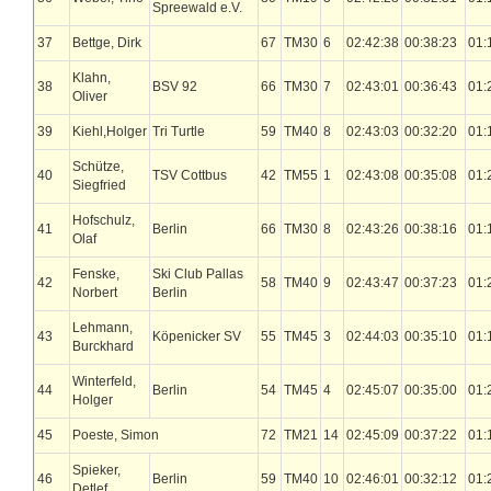
Spreewald e.V.
37
Bettge, Dirk
67
TM30
6
02:42:38
00:38:23
01:
Klahn,
38
BSV 92
66
TM30
7
02:43:01
00:36:43
01:
Oliver
39
Kiehl,Holger
Tri Turtle
59
TM40
8
02:43:03
00:32:20
01:
Schütze,
40
TSV Cottbus
42
TM55
1
02:43:08
00:35:08
01:
Siegfried
Hofschulz,
41
Berlin
66
TM30
8
02:43:26
00:38:16
01:
Olaf
Fenske,
Ski Club Pallas
42
58
TM40
9
02:43:47
00:37:23
01:
Norbert
Berlin
Lehmann,
43
Köpenicker SV
55
TM45
3
02:44:03
00:35:10
01:
Burckhard
Winterfeld,
44
Berlin
54
TM45
4
02:45:07
00:35:00
01:
Holger
45
Poeste, Simon
72
TM21
14
02:45:09
00:37:22
01:
Spieker,
46
Berlin
59
TM40
10
02:46:01
00:32:12
01:
Detlef