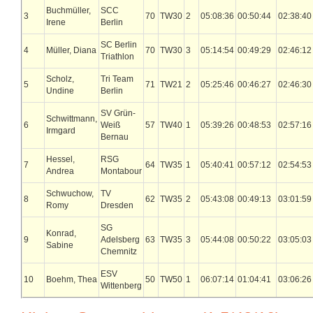
Buchmüller,
SCC
3
70
TW30
2
05:08:36
00:50:44
02:38:40
Irene
Berlin
SC Berlin
4
Müller, Diana
70
TW30
3
05:14:54
00:49:29
02:46:12
Triathlon
Scholz,
Tri Team
5
71
TW21
2
05:25:46
00:46:27
02:46:30
Undine
Berlin
SV Grün-
Schwittmann,
6
Weiß
57
TW40
1
05:39:26
00:48:53
02:57:16
Irmgard
Bernau
Hessel,
RSG
7
64
TW35
1
05:40:41
00:57:12
02:54:53
Andrea
Montabour
Schwuchow,
TV
8
62
TW35
2
05:43:08
00:49:13
03:01:59
Romy
Dresden
SG
Konrad,
9
Adelsberg
63
TW35
3
05:44:08
00:50:22
03:05:03
Sabine
Chemnitz
ESV
10
Boehm, Thea
50
TW50
1
06:07:14
01:04:41
03:06:26
Wittenberg