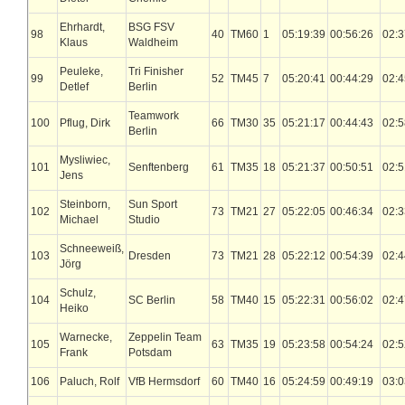
Ehrhardt,
BSG FSV
98
40
TM60
1
05:19:39
00:56:26
02:3
Klaus
Waldheim
Peuleke,
Tri Finisher
99
52
TM45
7
05:20:41
00:44:29
02:4
Detlef
Berlin
Teamwork
100
Pflug, Dirk
66
TM30
35
05:21:17
00:44:43
02:5
Berlin
Mysliwiec,
101
Senftenberg
61
TM35
18
05:21:37
00:50:51
02:5
Jens
Steinborn,
Sun Sport
102
73
TM21
27
05:22:05
00:46:34
02:3
Michael
Studio
Schneeweiß,
103
Dresden
73
TM21
28
05:22:12
00:54:39
02:4
Jörg
Schulz,
104
SC Berlin
58
TM40
15
05:22:31
00:56:02
02:4
Heiko
Warnecke,
Zeppelin Team
105
63
TM35
19
05:23:58
00:54:24
02:5
Frank
Potsdam
106
Paluch, Rolf
VfB Hermsdorf
60
TM40
16
05:24:59
00:49:19
03:0