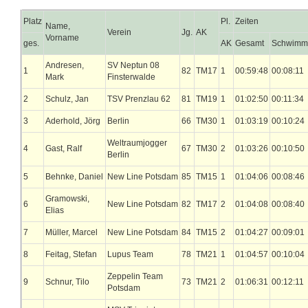
Platz
Pl.
Zeiten
Name,
Verein
Jg.
AK
Vorname
ges.
AK
Gesamt
Schwimm
Andresen,
SV Neptun 08
1
82
TM17
1
00:59:48
00:08:11
Mark
Finsterwalde
2
Schulz, Jan
TSV Prenzlau 62
81
TM19
1
01:02:50
00:11:34
3
Aderhold, Jörg
Berlin
66
TM30
1
01:03:19
00:10:24
Weltraumjogger
4
Gast, Ralf
67
TM30
2
01:03:26
00:10:50
Berlin
5
Behnke, Daniel
New Line Potsdam
85
TM15
1
01:04:06
00:08:46
Gramowski,
6
New Line Potsdam
82
TM17
2
01:04:08
00:08:40
Elias
7
Müller, Marcel
New Line Potsdam
84
TM15
2
01:04:27
00:09:01
8
Feitag, Stefan
Lupus Team
78
TM21
1
01:04:57
00:10:04
Zeppelin Team
9
Schnur, Tilo
73
TM21
2
01:06:31
00:12:11
Potsdam