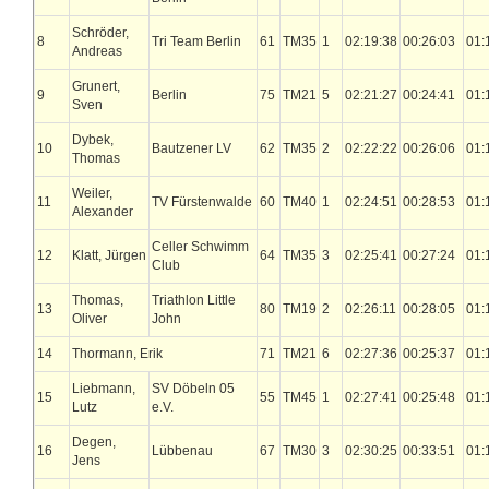
Schröder,
8
Tri Team Berlin
61
TM35
1
02:19:38
00:26:03
01:
Andreas
Grunert,
9
Berlin
75
TM21
5
02:21:27
00:24:41
01:
Sven
Dybek,
10
Bautzener LV
62
TM35
2
02:22:22
00:26:06
01:
Thomas
Weiler,
11
TV Fürstenwalde
60
TM40
1
02:24:51
00:28:53
01:
Alexander
Celler Schwimm
12
Klatt, Jürgen
64
TM35
3
02:25:41
00:27:24
01:
Club
Thomas,
Triathlon Little
13
80
TM19
2
02:26:11
00:28:05
01:
Oliver
John
14
Thormann, Erik
71
TM21
6
02:27:36
00:25:37
01:
Liebmann,
SV Döbeln 05
15
55
TM45
1
02:27:41
00:25:48
01:
Lutz
e.V.
Degen,
16
Lübbenau
67
TM30
3
02:30:25
00:33:51
01:
Jens