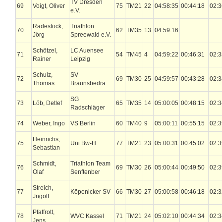
TV Dresden
69
Voigt, Oliver
75
TM21
22
04:58:35
00:44:18
02:3
e.V.
Radestock,
Triathlon
70
62
TM35
13
04:59:16
Jörg
Spreewald e.V.
Schötzel,
LC Auensee
71
54
TM45
4
04:59:22
00:46:31
02:3
Rainer
Leipzig
Schulz,
SV
72
69
TM30
25
04:59:57
00:43:28
02:3
Thomas
Braunsbedra
SG
73
Löb, Detlef
65
TM35
14
05:00:05
00:48:15
02:3
Radschläger
74
Weber, Ingo
VS Berlin
60
TM40
9
05:00:11
00:55:15
02:3
Heinrichs,
75
Uni Bw-H
77
TM21
23
05:00:31
00:45:02
02:3
Sebastian
Schmidt,
Triathlon Team
76
69
TM30
26
05:00:44
00:49:50
02:3
Olaf
Senftenber
Streich,
77
Köpenicker SV
66
TM30
27
05:00:58
00:46:18
02:3
Jngolf
Pfaffrott,
78
WVC Kassel
71
TM21
24
05:02:10
00:44:34
02:3
Jens