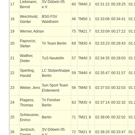
Liebmann,
SV Döbeln 05
17
60
TM40
2
02:31:22
00:29:25
01:
Bernd
e.V.
Weichhold,
BSG FSV
18
46
TM50
1
02:33:06
00:34:41
01:
Günter
Waldheim
19
Werner, Adrian
75
TM21
7
02:33:09
00:27:22
01:
Paprocizi,
20
Tri Team Berlin
69
TM30
4
02:33:23
00:28:43
01:
Stefan
Walther,
21
TuS Neukölln
57
TM40
3
02:34:35
00:28:03
01:
Dieter
Sperling,
LC Stolpertruppe
22
59
TM40
4
02:35:47
00:31:57
01:
Harald
Berlin
Sun Sport Team
23
Weber, Jens
56
TM40
5
02:37:03
00:32:03
01:
Elsterwerd
Plagens,
Tri Finisher
24
63
TM35
4
02:37:14
00:32:32
01:
Thomas
Berlin
Schleusner,
25
Berlin
71
TM21
8
02:38:06
00:32:02
01:
Enrico
Jentzsch,
SV Döbeln 05
26
72
TM21
9
02:38:20
00:33:47
01:
Daniel
e.V.