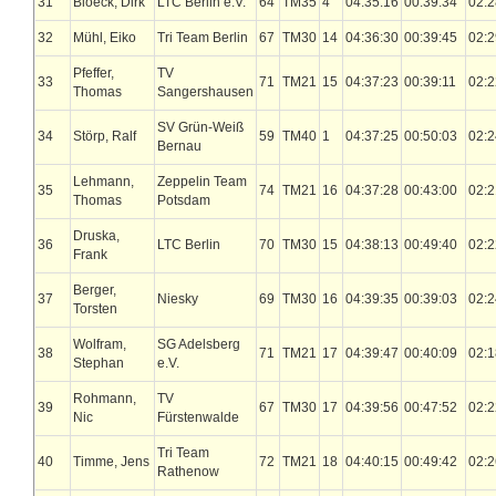
31
Bloeck, Dirk
LTC Berlin e.V.
64
TM35
4
04:35:16
00:39:34
02:2
32
Mühl, Eiko
Tri Team Berlin
67
TM30
14
04:36:30
00:39:45
02:2
Pfeffer,
TV
33
71
TM21
15
04:37:23
00:39:11
02:2
Thomas
Sangershausen
SV Grün-Weiß
34
Störp, Ralf
59
TM40
1
04:37:25
00:50:03
02:2
Bernau
Lehmann,
Zeppelin Team
35
74
TM21
16
04:37:28
00:43:00
02:2
Thomas
Potsdam
Druska,
36
LTC Berlin
70
TM30
15
04:38:13
00:49:40
02:2
Frank
Berger,
37
Niesky
69
TM30
16
04:39:35
00:39:03
02:2
Torsten
Wolfram,
SG Adelsberg
38
71
TM21
17
04:39:47
00:40:09
02:1
Stephan
e.V.
Rohmann,
TV
39
67
TM30
17
04:39:56
00:47:52
02:2
Nic
Fürstenwalde
Tri Team
40
Timme, Jens
72
TM21
18
04:40:15
00:49:42
02:2
Rathenow