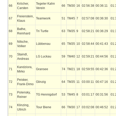
Kröcher,
Tegeler Kahn
66
66
TM30
16
02:56:38
00:36:11
01:
Carsten
Verein
Freienstein,
67
Teamwork
51
TM45
7
02:57:08
00:36:30
01:
Klaus
Bathe,
68
Tri Turtle
63
TM35
9
02:58:21
00:36:29
01:
Reinhard
Nitsche,
69
Lübbenau
65
TM35
10
02:58:44
00:41:43
01:
Volker
Staindl,
70
LG Luckau
59
TM40
12
02:59:21
00:44:56
01:
Andreas
Kandziora,
71
Gransee
74
TM21
18
02:59:55
00:42:36
01:
Mirko
Peisker,
72
Glinzig
64
TM35
11
03:00:11
00:47:16
01:
Frank-Dimo
Polensky,
73
TG Hennigdorf
53
TM45
8
03:01:17
00:31:56
01:
Reiner
Klinzing,
74
Tour Biene
66
TM30
17
03:02:08
00:46:52
01:
Ullrich