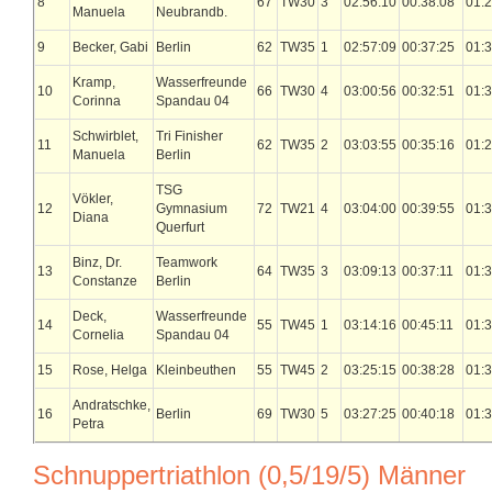
8
67
TW30
3
02:56:10
00:38:08
01:2
Manuela
Neubrandb.
9
Becker, Gabi
Berlin
62
TW35
1
02:57:09
00:37:25
01:3
Kramp,
Wasserfreunde
10
66
TW30
4
03:00:56
00:32:51
01:3
Corinna
Spandau 04
Schwirblet,
Tri Finisher
11
62
TW35
2
03:03:55
00:35:16
01:2
Manuela
Berlin
TSG
Vökler,
12
Gymnasium
72
TW21
4
03:04:00
00:39:55
01:3
Diana
Querfurt
Binz, Dr.
Teamwork
13
64
TW35
3
03:09:13
00:37:11
01:3
Constanze
Berlin
Deck,
Wasserfreunde
14
55
TW45
1
03:14:16
00:45:11
01:3
Cornelia
Spandau 04
15
Rose, Helga
Kleinbeuthen
55
TW45
2
03:25:15
00:38:28
01:3
Andratschke,
16
Berlin
69
TW30
5
03:27:25
00:40:18
01:3
Petra
Schnuppertriathlon (0,5/19/5) Männer