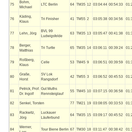
Bohm,
75
LTC Berlin
64
TM35
12
03:04:44
00:54:33
01:
Michael
Käding,
76
Tri Finisher
41
TM55
2
03:05:38
00:34:56
01:
Klaus
BVL 99
77
Lehn, Jörg
63
TM35
13
03:05:47
00:41:38
01:
Ludwigsfelde
Berger,
78
Tri Turtle
65
TM35
14
03:06:11
00:39:24
01:
Matthias
Roßberg,
79
Celle
53
TM45
9
03:06:51
00:39:59
01:
Klaus
Graße,
SV Lok
80
42
TM55
3
03:06:52
00:45:53
01:
Horst
Rangsdorf
Petrick, Prof.
Gut Muths
81
55
TM45
10
03:07:15
00:36:58
01:
Dr. Ingolf
Rennsteiglauf
82
Senkel, Torsten
77
TM21
19
03:08:05
00:33:53
01:
Rackwitz,
Luckauer
83
64
TM35
15
03:09:17
00:45:52
01:
Jörg
Läuferbund
Werner,
84
Tour Biene Berlin
67
TM30
18
03:11:47
00:38:42
01: