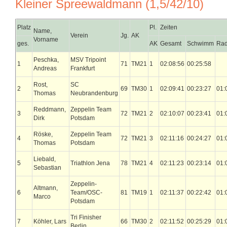
Kleiner Spreewaldmann (1,5/42/10)
Platz
Pl.
Zeiten
Name,
Verein
Jg.
AK
Vorname
ges.
AK
Gesamt
Schwimm
Ra
Peschka,
MSV Tripoint
1
71
TM21
1
02:08:56
00:25:58
Andreas
Frankfurt
Rost,
SC
2
69
TM30
1
02:09:41
00:23:27
01:
Thomas
Neubrandenburg
Reddmann,
Zeppelin Team
3
72
TM21
2
02:10:07
00:23:41
01:
Dirk
Potsdam
Röske,
Zeppelin Team
4
72
TM21
3
02:11:16
00:24:27
01:
Thomas
Potsdam
Liebald,
5
Triathlon Jena
78
TM21
4
02:11:23
00:23:14
01:
Sebastian
Zeppelin-
Altmann,
6
Team/OSC-
81
TM19
1
02:11:37
00:22:42
01:
Marco
Potsdam
Tri Finisher
7
Köhler, Lars
66
TM30
2
02:11:52
00:25:29
01:
Berlin