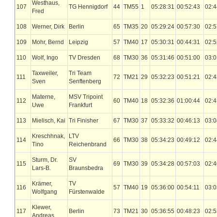
Westhaus,
107
TG Hennigdorf
44
TM55
1
05:28:31
00:52:43
02:4
Fred
108
Werner, Dirk
Berlin
65
TM35
20
05:29:24
00:57:30
02:5
109
Mohr, Bernd
Leipzig
57
TM40
17
05:30:31
00:44:31
02:5
110
Wolf, Ingo
TV Dresden
68
TM30
36
05:31:46
00:51:00
03:0
Taxweiler,
Tri Team
111
72
TM21
29
05:32:23
00:51:21
02:4
Sven
Senftenberg
Materne,
MSV Tripoint
112
60
TM40
18
05:32:36
01:00:44
02:4
Uwe
Frankfurt
113
Mielisch, Kai
Tri Finisher
67
TM30
37
05:33:32
00:46:13
03:0
Kreschhnak,
LTV
114
66
TM30
38
05:34:23
00:49:12
02:4
Tino
Reichenbrand
Sturm, Dr.
SV
115
69
TM30
39
05:34:28
00:57:03
02:4
Lars-B.
Braunsbedra
Krämer,
TV
116
57
TM40
19
05:36:00
00:54:11
03:0
Wolfgang
Fürstenwalde
Klewer,
117
Berlin
73
TM21
30
05:36:55
00:48:23
02:5
Andreas