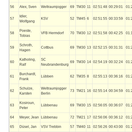
56
Alex, Sven
Weltraumjogger
69
TM30
11
02:51:48
00:29:01
01:
Idler,
57
KSV
52
TM45
6
02:51:55
00:33:59
01:
Wolfgang
Poeste,
58
VFB Hermdorf
70
TM30
12
02:51:58
00:42:25
01:
Tobias
Schroth,
59
Cottbus
69
TM30
13
02:52:15
00:31:31
01:
Hagen
Katholing,
SC
60
69
TM30
14
02:54:19
00:32:24
01:
Ralf
Neubrandenburg
Burchardt,
61
Lübben
62
TM35
8
02:55:13
00:36:16
01:
Frank
Schulze,
Weltraumjogger
62
73
TM21
16
02:55:14
00:34:59
01:
Karsten
Berlin
Kosiroun,
63
Lübbenau
69
TM30
15
02:56:05
00:36:07
01:
Peter
64
Meyer, Jean
Lübbenau
72
TM21
17
02:56:06
00:36:12
01:
65
Düsel, Jan
VSV Trebbin
57
TM40
11
02:56:26
00:43:00
01: