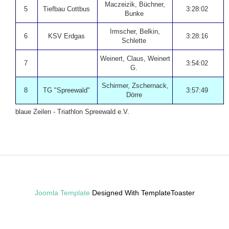
Maczeizik, Büchner,
5
Tiefbau Cottbus
3:28:02
Bunke
Irmscher, Belkin,
6
KSV Erdgas
3:28:16
Schlette
Weinert, Claus, Weinert
7
3:54:02
G.
Schirmer, Zschernack,
8
TG "Spreewald"
3:57:49
Dörre
blaue Zeilen - Triathlon Spreewald e.V.
Joomla Template
Designed With TemplateToaster