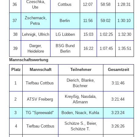
Czeschka,
36
Cottbus
12:07
58:58
1:28:31
Ute
Zschernack,
37
Berlin
11:56
59:02
1:30:10
Petra
38
Lehnigk, Ullrich
LG Lübben
15:03
1:02:25
1:32:30
Darger,
BSG Bund
39
16:22
1:07:45
1:35:51
Heidelore
Berlin
Mannschaftswertung
Platz
Mannschaft
Teilnehmer
Gesamtzeit
Dierich, Blanke,
1
Tiefbau Cottbus
3:11:46
Büchner
Kreyßig, Nasdala,
2
ATSV Freiberg
3:21:44
Aßmann
3
TG "Spreewald"
Boden, Noack, Kuhla
3:23:24
Schütze S., Beier,
4
Tiefbau Cottbus
3:26:26
Schütze T.