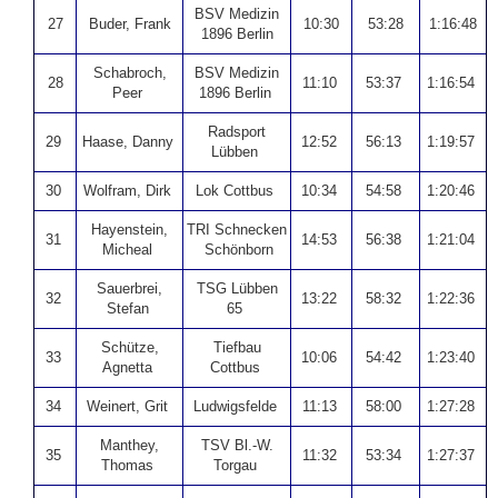
BSV Medizin
27
Buder, Frank
10:30
53:28
1:16:48
1896 Berlin
Schabroch,
BSV Medizin
28
11:10
53:37
1:16:54
Peer
1896 Berlin
Radsport
29
Haase, Danny
12:52
56:13
1:19:57
Lübben
30
Wolfram, Dirk
Lok Cottbus
10:34
54:58
1:20:46
Hayenstein,
TRI Schnecken
31
14:53
56:38
1:21:04
Micheal
Schönborn
Sauerbrei,
TSG Lübben
32
13:22
58:32
1:22:36
Stefan
65
Schütze,
Tiefbau
33
10:06
54:42
1:23:40
Agnetta
Cottbus
34
Weinert, Grit
Ludwigsfelde
11:13
58:00
1:27:28
Manthey,
TSV Bl.-W.
35
11:32
53:34
1:27:37
Thomas
Torgau