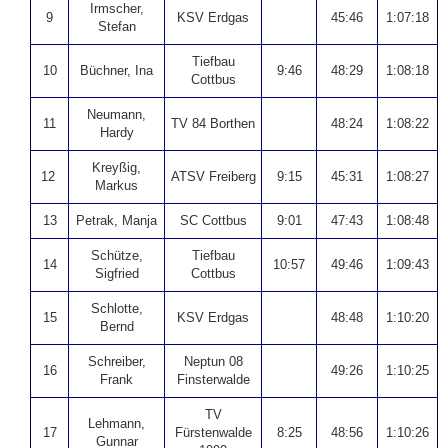
Irmscher,
9
KSV Erdgas
45:46
1:07:18
Stefan
Tiefbau
10
Büchner, Ina
9:46
48:29
1:08:18
Cottbus
Neumann,
11
TV 84 Borthen
48:24
1:08:22
Hardy
Kreyßig,
12
ATSV Freiberg
9:15
45:31
1:08:27
Markus
13
Petrak, Manja
SC Cottbus
9:01
47:43
1:08:48
Schütze,
Tiefbau
14
10:57
49:46
1:09:43
Sigfried
Cottbus
Schlotte,
15
KSV Erdgas
48:48
1:10:20
Bernd
Schreiber,
Neptun 08
16
49:26
1:10:25
Frank
Finsterwalde
TV
Lehmann,
17
Fürstenwalde
8:25
48:56
1:10:26
Gunnar