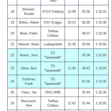
1990
Aßmann,
18
ATSV Freiberg
12:09
50:36
1:10:32
Ronald
19
Belkin, Waleri
KSV Erdgas
10:13
50:35
1:10:38
Tiefbau
20
Beier, Petko
48:37
1:10:38
Cottbus
21
Weinert, Mario
Ludwigsfelde
11:30
50:04
1:10:56
TG
22
Noack, Jens
50:38
1:12:43
"Spreewald"
TG
23
Dörre, Bert
11:45
49:42
1:13:04
"Spreewald"
Schirmer,
TG
24
51:56
1:14:35
Frank
"Spreewald"
25
Claus, Jan
HSG DHfK
52:44
1:15:38
Maczeizik,
Tiefbau
26
11:42
51:44
1:15:55
Alex
Cottbus