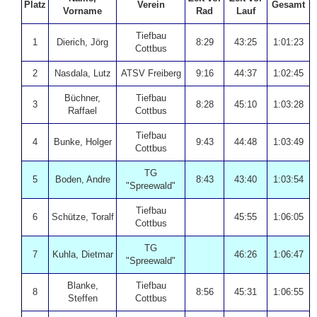
Platz
Verein
Gesamt
Vorname
Rad
Lauf
Tiefbau
1
Dierich, Jörg
8:29
43:25
1:01:23
Cottbus
2
Nasdala, Lutz
ATSV Freiberg
9:16
44:37
1:02:45
Büchner,
Tiefbau
3
8:28
45:10
1:03:28
Raffael
Cottbus
Tiefbau
4
Bunke, Holger
9:43
44:48
1:03:49
Cottbus
TG
5
Boden, Andre
8:43
43:40
1:03:54
"Spreewald"
Tiefbau
6
Schütze, Toralf
45:55
1:06:05
Cottbus
TG
7
Kuhla, Dietmar
46:26
1:06:47
"Spreewald"
Blanke,
Tiefbau
8
8:56
45:31
1:06:55
Steffen
Cottbus